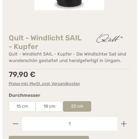
Qult - Windlicht SAIL
- Kupfer
Qult - Windlicht SAIL - Kupfer - Die Windlichter Sail sind
wunderschön gestaltet und handgefertigt in Ungarn.
Regulärer Preis:
79,90 €
Preise inkl. MwSt. zzgl. Versandkosten
auswählen
Durchmesser
15 cm
18 cm
22 cm
Produkt Anzahl: Gib den gewünschten Wert ein od