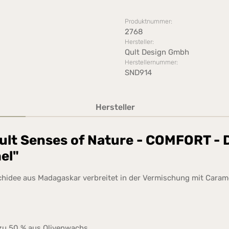
Produktnummer:
2768
Hersteller:
Qult Design Gmbh
Herstellernummer:
SND914
Hersteller
lt Senses of Nature - COMFORT - Du
el"
Orchidee aus Madagaskar verbreitet in der Vermischung mit Car
zu 50 % aus Olivenwachs