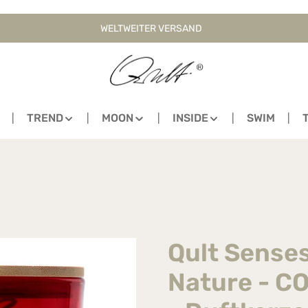
WELTWEITER VERSAND
TREND
MOON
INSIDE
SWIM
Qult Senses
Nature - 