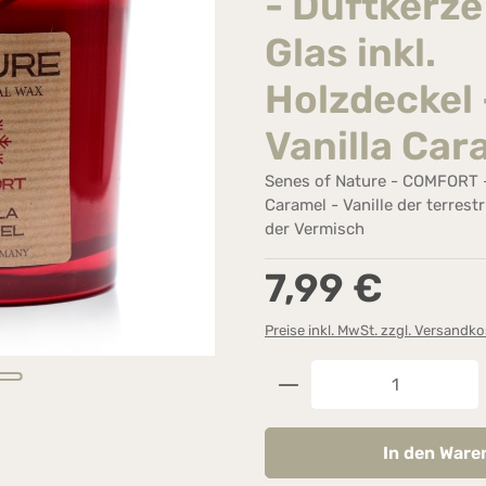
- Duftkerze
Glas inkl.
Holzdeckel 
Vanilla Car
Senes of Nature - COMFORT - 
Caramel - Vanille der terres
der Vermisch
Regulärer Preis:
7,99 €
Preise inkl. MwSt. zzgl. Versandk
Produkt Anzahl: G
In den Ware