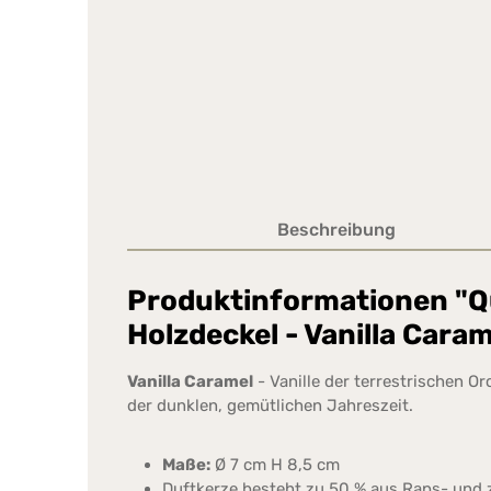
Beschreibung
Produktinformationen "Qu
Holzdeckel - Vanilla Caram
Vanilla Caramel
- Vanille der terrestrischen 
der dunklen, gemütlichen Jahreszeit.
Maße:
Ø 7 cm H 8,5 cm
Duftkerze besteht zu 50 % aus Raps- und 