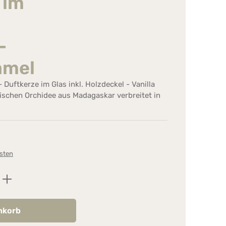
 im
-
amel
Duftkerze im Glas inkl. Holzdeckel - Vanilla
trischen Orchidee aus Madagaskar verbreitet in
osten
ib den gewünschten Wert ein oder benutz
nkorb