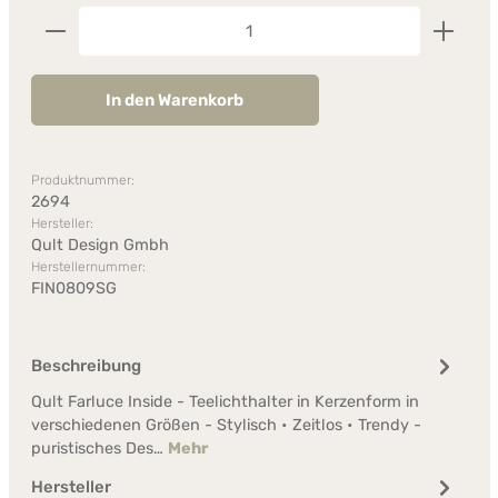
Produkt Anzahl: Gib den gewünschten Wert ein od
In den Warenkorb
Produktnummer:
2694
Hersteller:
Qult Design Gmbh
Herstellernummer:
FIN0809SG
Beschreibung
Qult Farluce Inside - Teelichthalter in Kerzenform in
verschiedenen Größen - Stylisch • Zeitlos • Trendy -
puristisches Des…
Mehr
Hersteller