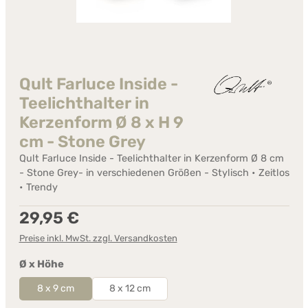
Qult Farluce Inside -
Teelichthalter in
Kerzenform Ø 8 x H 9
cm - Stone Grey
Qult Farluce Inside - Teelichthalter in Kerzenform Ø 8 cm
- Stone Grey- in verschiedenen Größen - Stylisch • Zeitlos
• Trendy
Regulärer Preis:
29,95 €
Preise inkl. MwSt. zzgl. Versandkosten
auswählen
Ø x Höhe
8 x 9 cm
8 x 12 cm