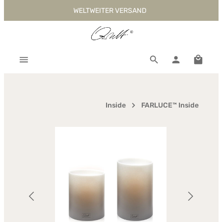
WELTWEITER VERSAND
Zum Hauptinhalt springen
Warenk
Inside
FARLUCE™ Inside
Bildergalerie überspringen