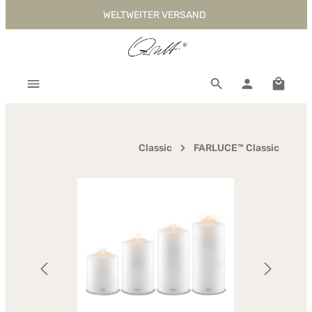
WELTWEITER VERSAND
Zum Hauptinhalt springen
Warenk
Classic
FARLUCE™ Classic
Bildergalerie überspringen