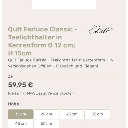
Qult Farluce Classic -
Teelichthalter in
Kerzenform Ø 12 cm;
H 15cm
Qult Farluce Classic - Teelichthalter in Kerzenform - in
verschiedenen Größen - Klassisch und Elegant
Regulärer Preis:
Ab
59,95 €
Preise inkl. MwSt. zzgl. Versandkosten
auswählen
Höhe
15 cm
20 cm
25 cm
35 cm
45 cm
55 cm