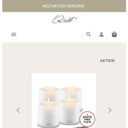
WELTWEITER VERSAND
Zum Hauptinhalt springen
Warenk
AKTION
Bildergalerie überspringen