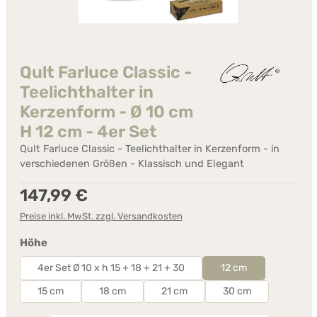
Qult Farluce Classic -
Teelichthalter in
Kerzenform - Ø 10 cm
H 12 cm - 4er Set
Qult Farluce Classic - Teelichthalter in Kerzenform - in
verschiedenen Größen - Klassisch und Elegant
Regulärer Preis:
147,99 €
Preise inkl. MwSt. zzgl. Versandkosten
auswählen
Höhe
4er Set Ø 10 x h 15 + 18 + 21 + 30
12 cm
15 cm
18 cm
21 cm
30 cm