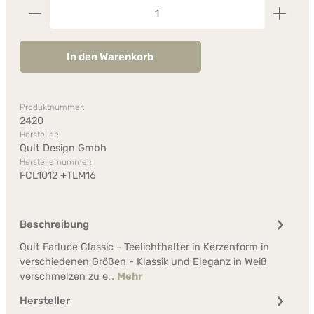
Produkt Anzahl: Gib den gewünschten Wert ein od
In den Warenkorb
Produktnummer:
2420
Hersteller:
Qult Design Gmbh
Herstellernummer:
FCL1012 +TLM16
Beschreibung
Qult Farluce Classic - Teelichthalter in Kerzenform in
verschiedenen Größen - Klassik und Eleganz in Weiß
verschmelzen zu e…
Mehr
Hersteller