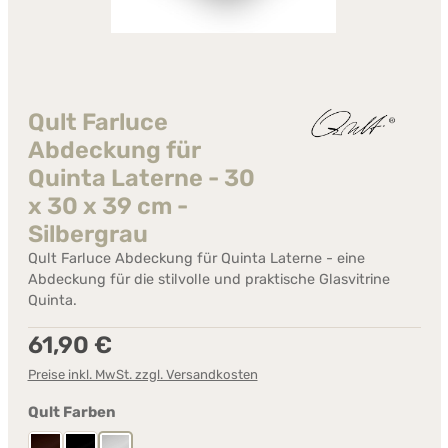
Qult Farluce
Abdeckung für
Quinta Laterne - 30
x 30 x 39 cm -
Silbergrau
Qult Farluce Abdeckung für Quinta Laterne - eine
Abdeckung für die stilvolle und praktische Glasvitrine
Quinta.
Regulärer Preis:
61,90 €
Preise inkl. MwSt. zzgl. Versandkosten
auswählen
Qult Farben