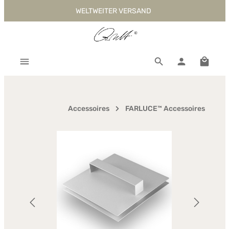
WELTWEITER VERSAND
Zum Hauptinhalt springen
Warenk
Accessoires
FARLUCE™ Accessoires
Bildergalerie überspringen