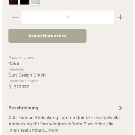
Rost
Schwarz
Silbergrau
Produkt Anzahl: Gib den gewünschten Wert ein od
In den Warenkorb
Produktnummer:
4388
Hersteller:
Qult Design Gmbh
Herstellernummer:
QL920032
Beschreibung
Qult Farluce Abdeckung Laterne Quinta - eine stilvolle
Abdeckung für ihre windgeschützte Glasvitrine, die
Ihren Teelichthalt…
Mehr