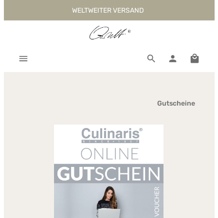
WELTWEITER VERSAND
Zum Hauptinhalt springen
Warenk
Gutscheine
Bildergalerie überspringen